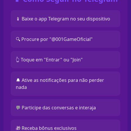
📱 Baixe o app Telegram no seu dispositivo
🔍 Procure por "@001GameOficial"
👆 Toque em "Entrar" ou "Join"
🔔 Ative as notificações para não perder
nada
💬 Participe das conversas e interaja
🎁 Receba bônus exclusivos