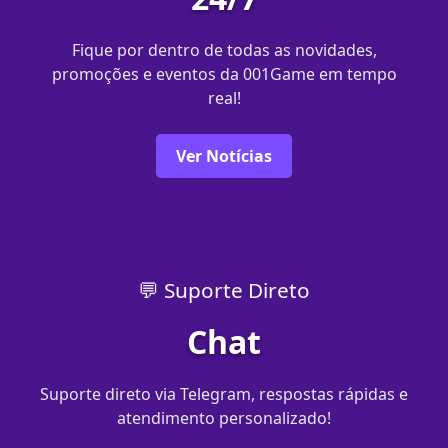
Fique por dentro de todas as novidades,
promoções e eventos da 001Game em tempo
real!
Ver Notícias
💬 Suporte Direto
Chat
Suporte direto via Telegram, respostas rápidas e
atendimento personalizado!