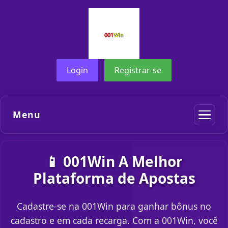
Login
Registrar-se
Menu
📱 001Win A Melhor
Plataforma de Apostas
Cadastre-se na 001Win para ganhar bônus no
cadastro e em cada recarga. Com a 001Win, você