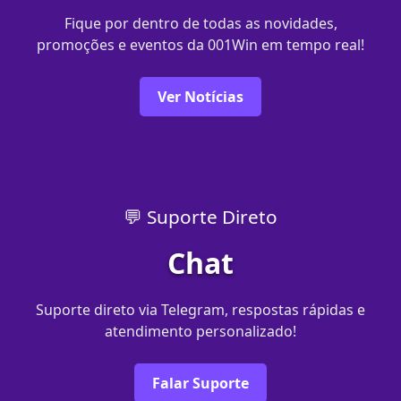
Fique por dentro de todas as novidades,
promoções e eventos da 001Win em tempo real!
Ver Notícias
💬 Suporte Direto
Chat
Suporte direto via Telegram, respostas rápidas e
atendimento personalizado!
Falar Suporte