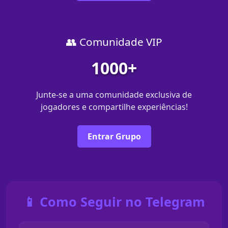
👥 Comunidade VIP
1000+
Junte-se a uma comunidade exclusiva de
jogadores e compartilhe experiências!
Entrar Grupo
📱 Como Seguir no Telegram