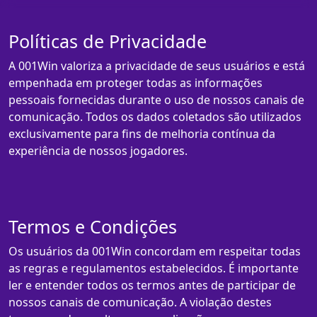
Políticas de Privacidade
A 001Win valoriza a privacidade de seus usuários e está
empenhada em proteger todas as informações
pessoais fornecidas durante o uso de nossos canais de
comunicação. Todos os dados coletados são utilizados
exclusivamente para fins de melhoria contínua da
experiência de nossos jogadores.
Termos e Condições
Os usuários da 001Win concordam em respeitar todas
as regras e regulamentos estabelecidos. É importante
ler e entender todos os termos antes de participar de
nossos canais de comunicação. A violação destes