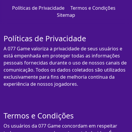
Políticas de Privacidade
Termos e Condições
Sitemap
Políticas de Privacidade
A 077 Game valoriza a privacidade de seus usuários e
está empenhada em proteger todas as informações
pessoais fornecidas durante o uso de nossos canais de
comunicação. Todos os dados coletados são utilizados
exclusivamente para fins de melhoria contínua da
experiência de nossos jogadores.
Termos e Condições
Os usuários da 077 Game concordam em respeitar