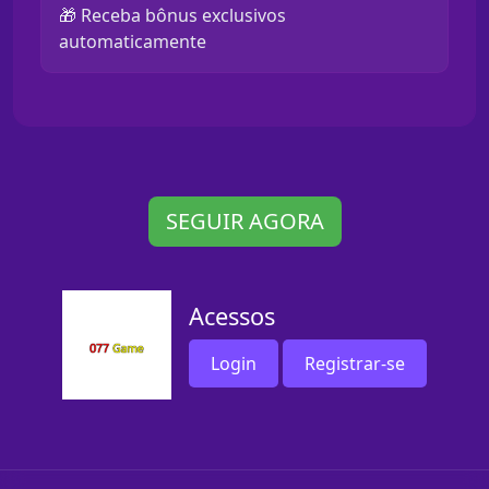
🎁 Receba bônus exclusivos
automaticamente
SEGUIR AGORA
Acessos
Login
Registrar-se