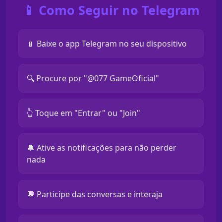
📱 Como Seguir no Telegram
📱 Baixe o app Telegram no seu dispositivo
🔍 Procure por "@077 GameOficial"
👆 Toque em "Entrar" ou "Join"
🔔 Ative as notificações para não perder
nada
💬 Participe das conversas e interaja