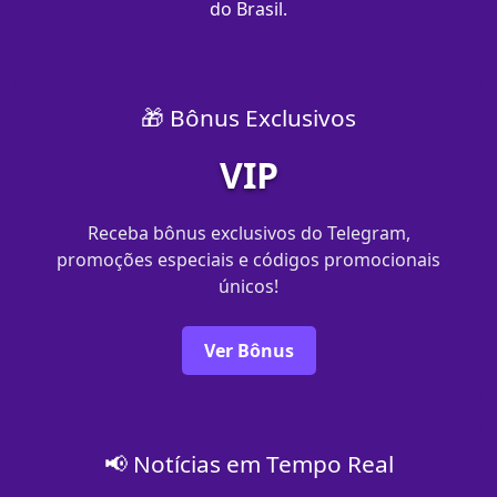
do Brasil.
🎁 Bônus Exclusivos
VIP
Receba bônus exclusivos do Telegram,
promoções especiais e códigos promocionais
únicos!
Ver Bônus
📢 Notícias em Tempo Real