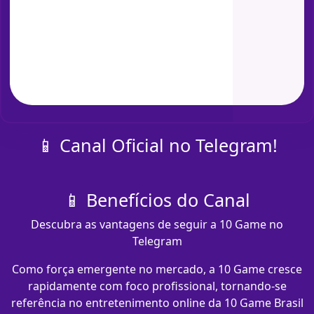
📱 Canal Oficial no Telegram!
📱 Benefícios do Canal
Descubra as vantagens de seguir a 10 Game no
Telegram
Como força emergente no mercado, a 10 Game cresce
rapidamente com foco profissional, tornando-se
referência no entretenimento online da 10 Game Brasil