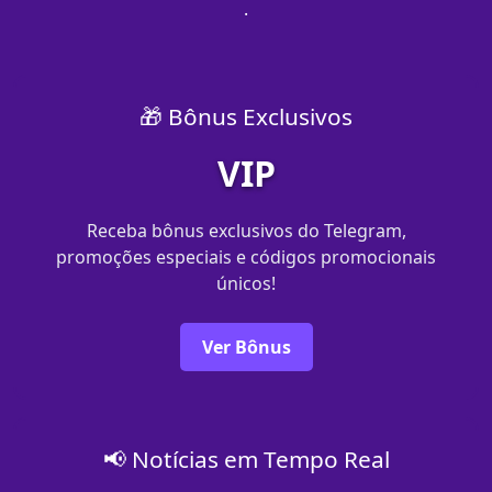
.
🎁 Bônus Exclusivos
VIP
Receba bônus exclusivos do Telegram,
promoções especiais e códigos promocionais
únicos!
Ver Bônus
📢 Notícias em Tempo Real