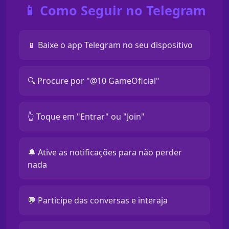
📱 Como Seguir no Telegram
📱 Baixe o app Telegram no seu dispositivo
🔍 Procure por "@10 GameOficial"
👆 Toque em "Entrar" ou "Join"
🔔 Ative as notificações para não perder
nada
💬 Participe das conversas e interaja