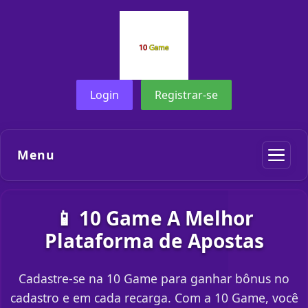
Login
Registrar-se
Menu
📱 10 Game A Melhor
Plataforma de Apostas
Cadastre-se na 10 Game para ganhar bônus no
cadastro e em cada recarga. Com a 10 Game, você