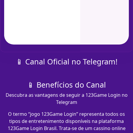
📱 Canal Oficial no Telegram!
📱 Benefícios do Canal
Descubra as vantagens de seguir a 123Game Login no
Telegram
O termo “jogo 123Game Login” representa todos os
tipos de entretenimento disponíveis na plataforma
123Game Login Brasil. Trata-se de um cassino online