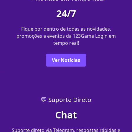
24/7
Fique por dentro de todas as novidades,
promoções e eventos da 123Game Login em
tempo real!
Ver Notícias
💬 Suporte Direto
Chat
Suporte direto via Telegram, respostas rápidas e