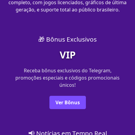
completo, com jogos licenciados, gráficos de última
geração, e suporte total ao público brasileiro.
🎁 Bônus Exclusivos
VIP
Receba bônus exclusivos do Telegram,
promoções especiais e códigos promocionais
únicos!
Ver Bônus
📢 Notícias em Tempo Real