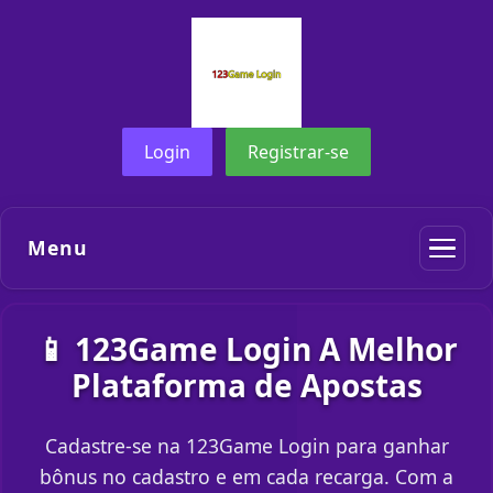
Login
Registrar-se
Menu
📱 123Game Login A Melhor
Plataforma de Apostas
Cadastre-se na 123Game Login para ganhar
bônus no cadastro e em cada recarga. Com a