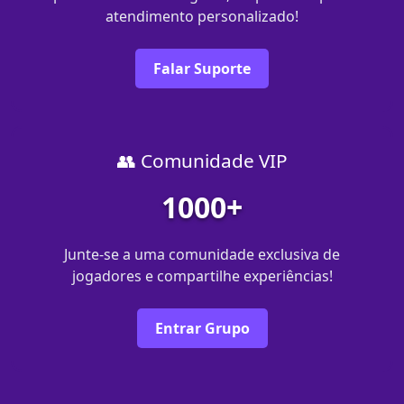
atendimento personalizado!
Falar Suporte
👥 Comunidade VIP
1000+
Junte-se a uma comunidade exclusiva de
jogadores e compartilhe experiências!
Entrar Grupo