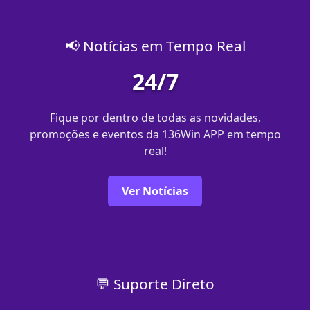
📢 Notícias em Tempo Real
24/7
Fique por dentro de todas as novidades,
promoções e eventos da 136Win APP em tempo
real!
Ver Notícias
💬 Suporte Direto