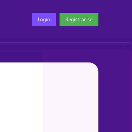
Login
Registrar-se