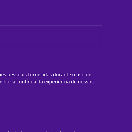
ões pessoais fornecidas durante o uso de
elhoria contínua da experiência de nossos