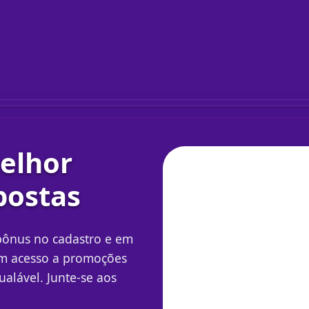
Melhor
postas
bônus no cadastro e em
em acesso a promoções
ualável. Junte-se aos