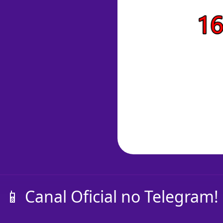
📱 Canal Oficial no Telegram!