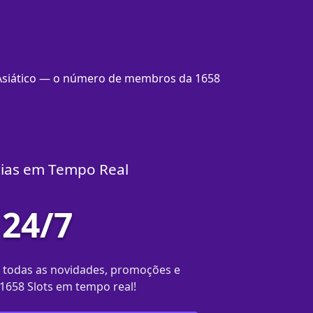
te Asiático — o número de membros da 1658
cias em Tempo Real
24/7
e todas as novidades, promoções e
1658 Slots em tempo real!