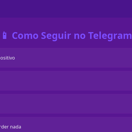
📱 Como Seguir no Telegram
ositivo
erder nada