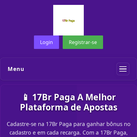
Login
Registrar-se
Menu
📱 17Br Paga A Melhor
Plataforma de Apostas
Cadastre-se na 17Br Paga para ganhar bônus no
cadastro e em cada recarga. Com a 17Br Paga,