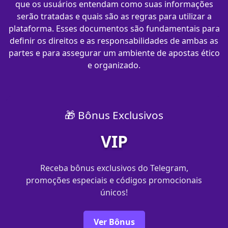
que os usuários entendam como suas informações
serão tratadas e quais são as regras para utilizar a
plataforma. Esses documentos são fundamentais para
definir os direitos e as responsabilidades de ambas as
partes e para assegurar um ambiente de apostas ético
e organizado.
🎁 Bônus Exclusivos
VIP
Receba bônus exclusivos do Telegram,
promoções especiais e códigos promocionais
únicos!
Ver Bônus