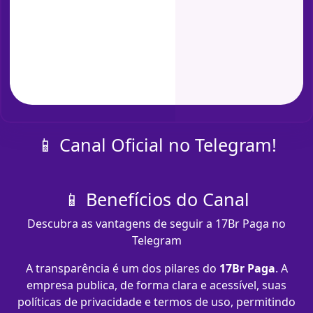
📱 Canal Oficial no Telegram!
📱 Benefícios do Canal
Descubra as vantagens de seguir a 17Br Paga no
Telegram
A transparência é um dos pilares do
17Br Paga
. A
empresa publica, de forma clara e acessível, suas
políticas de privacidade e termos de uso, permitindo