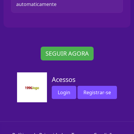
automaticamente
SEGUIR AGORA
Acessos
Login
Registrar-se