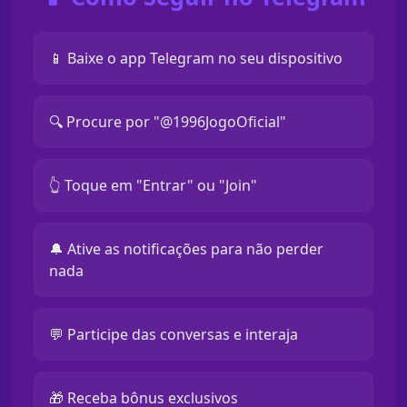
📱 Baixe o app Telegram no seu dispositivo
🔍 Procure por "@1996JogoOficial"
👆 Toque em "Entrar" ou "Join"
🔔 Ative as notificações para não perder
nada
💬 Participe das conversas e interaja
🎁 Receba bônus exclusivos