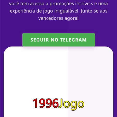
você tem acesso a promoções incríveis e uma
experiência de jogo inigualável. Junte-se aos
vencedores agora!
SEGUIR NO TELEGRAM