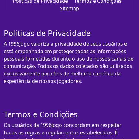
Políticas de Privacidade
Termos e Condições
Sitemap
Políticas de Privacidade
A 1996Jogo valoriza a privacidade de seus usuários e
está empenhada em proteger todas as informações
pessoais fornecidas durante o uso de nossos canais de
comunicação. Todos os dados coletados são utilizados
exclusivamente para fins de melhoria contínua da
experiência de nossos jogadores.
Termos e Condições
Os usuários da 1996Jogo concordam em respeitar
todas as regras e regulamentos estabelecidos. É