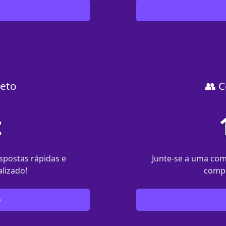
reto
👥 
t
espostas rápidas e
Junte-se a uma com
lizado!
compa
e