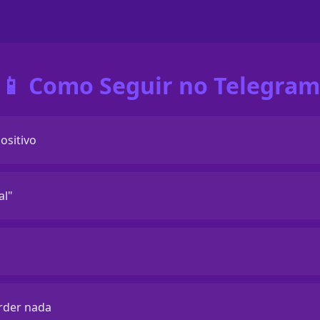
📱 Como Seguir no Telegram
ositivo
al"
erder nada