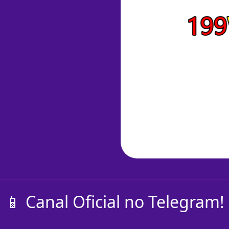
📱 Canal Oficial no Telegram!