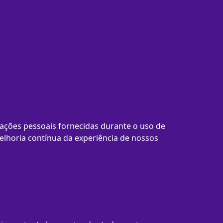
ações pessoais fornecidas durante o uso de
elhoria contínua da experiência de nossos