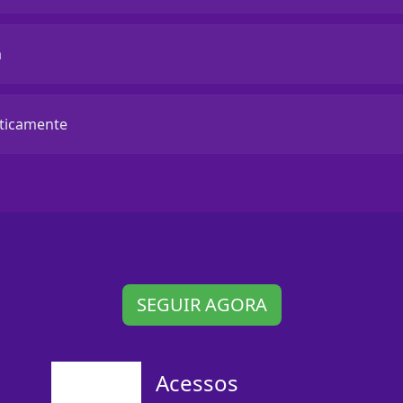
a
aticamente
SEGUIR AGORA
Acessos