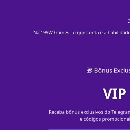
D
Na 199W Games , o que conta é a habilidade
🎁 Bônus Exclu
VIP
Receba bônus exclusivos do Telegra
e códigos promocionai