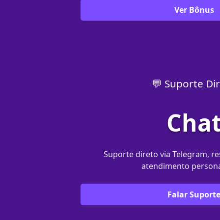
Ver Bônus
💬 Suporte Di
Cha
Suporte direto via Telegram, r
atendimento persona
Falar Suport