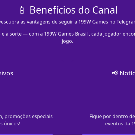
📱 Benefícios do Canal
escubra as vantagens de seguir a 199W Games no Telegr
 e a sorte — com a 199W Games Brasil , cada jogador encon
jogo.
sivos
📢 Notí
m, promoções especiais
Fique por dentro d
s únicos!
eventos da 