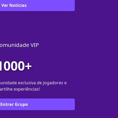
Ver Notícias
Comunidade VIP
1000+
unidade exclusiva de jogadores e
rtilhe experiências!
Entrar Grupo