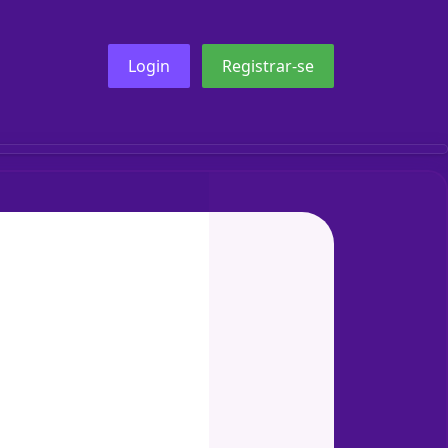
Login
Registrar-se