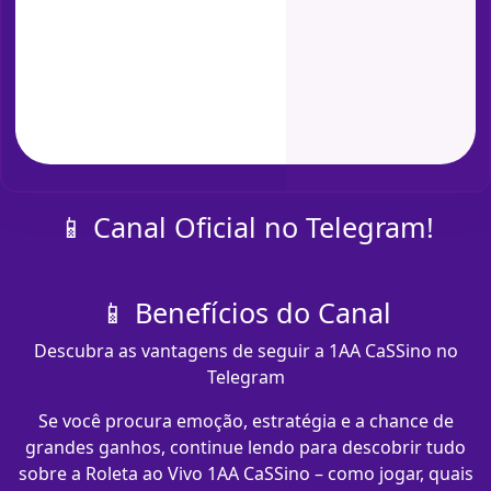
📱 Canal Oficial no Telegram!
📱 Benefícios do Canal
Descubra as vantagens de seguir a 1AA CaSSino no
Telegram
Se você procura emoção, estratégia e a chance de
grandes ganhos, continue lendo para descobrir tudo
sobre a Roleta ao Vivo 1AA CaSSino – como jogar, quais