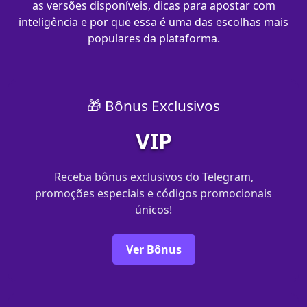
as versões disponíveis, dicas para apostar com
inteligência e por que essa é uma das escolhas mais
populares da plataforma.
🎁 Bônus Exclusivos
VIP
Receba bônus exclusivos do Telegram,
promoções especiais e códigos promocionais
únicos!
Ver Bônus