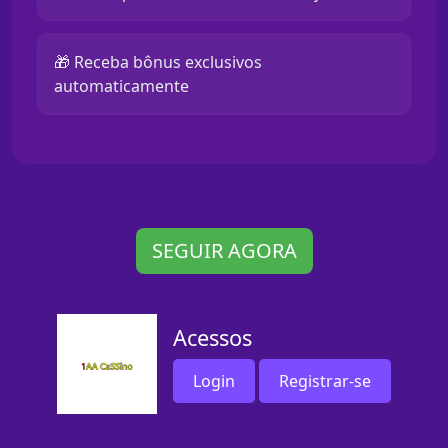
🎁 Receba bônus exclusivos
automaticamente
SEGUIR AGORA
Acessos
Login
Registrar-se