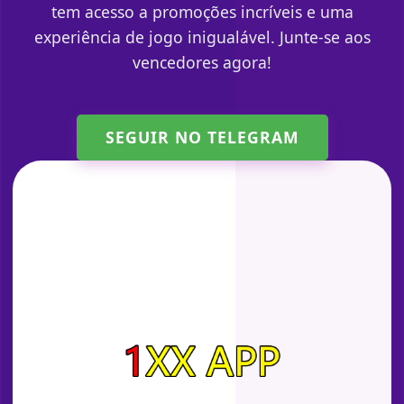
tem acesso a promoções incríveis e uma
experiência de jogo inigualável. Junte-se aos
vencedores agora!
SEGUIR NO TELEGRAM