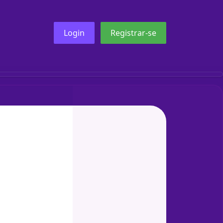
Login
Registrar-se