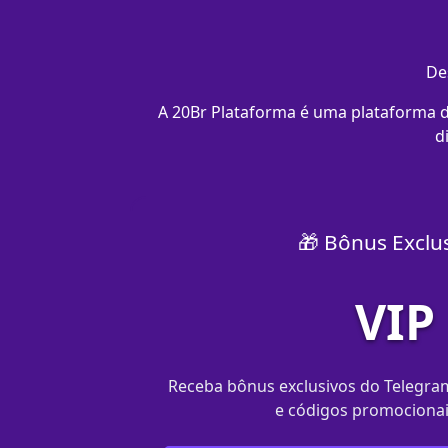
De
A 20Br Plataforma é uma plataforma de
d
🎁 Bônus Exclu
VIP
Receba bônus exclusivos do Telegra
e códigos promocionai