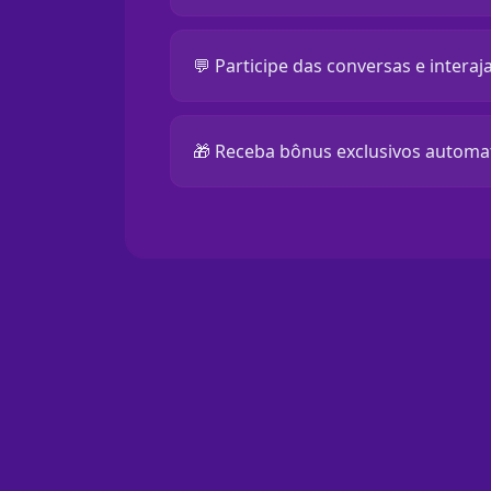
💬 Participe das conversas e interaj
🎁 Receba bônus exclusivos autom