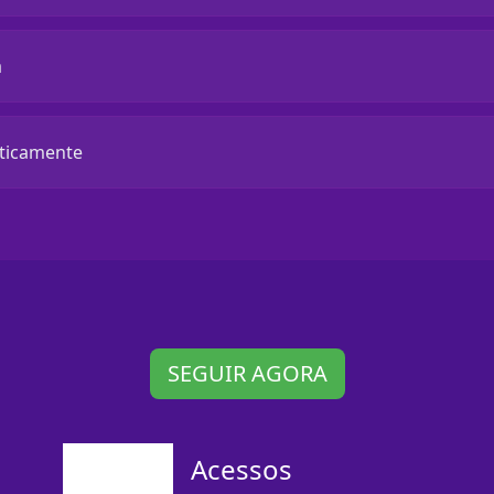
a
aticamente
SEGUIR AGORA
Acessos