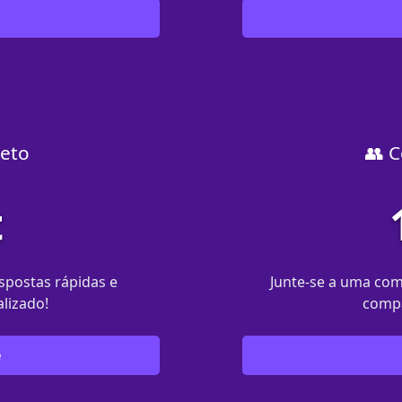
reto
👥 
t
espostas rápidas e
Junte-se a uma com
lizado!
compa
e