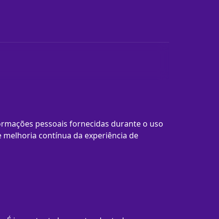
formações pessoais fornecidas durante o uso
e melhoria contínua da experiência de