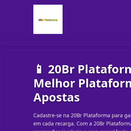
📱 20Br Platafor
Melhor Platafor
Apostas
Cadastre-se na 20Br Plataforma para g
em cada recarga. Com a 20Br Plataforma