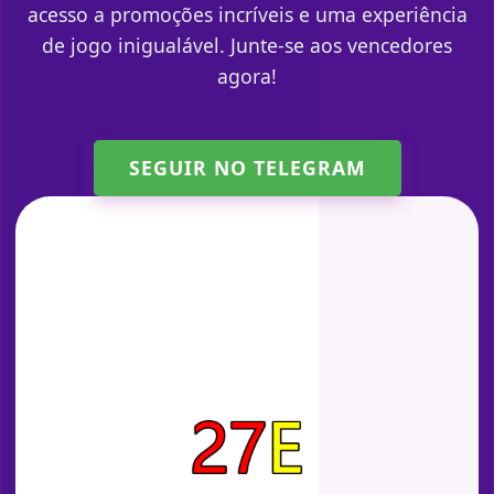
acesso a promoções incríveis e uma experiência
de jogo inigualável. Junte-se aos vencedores
agora!
SEGUIR NO TELEGRAM