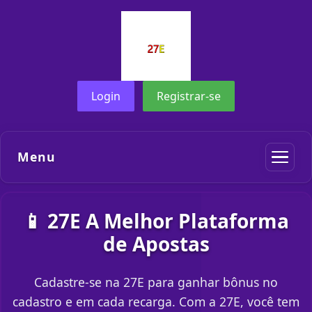
Login
Registrar-se
Menu
📱 27E A Melhor Plataforma
de Apostas
Cadastre-se na 27E para ganhar bônus no
cadastro e em cada recarga. Com a 27E, você tem