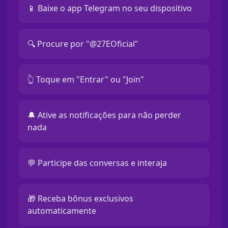
📱 Baixe o app Telegram no seu dispositivo
🔍 Procure por "@27EOficial"
👆 Toque em "Entrar" ou "Join"
🔔 Ative as notificações para não perder
nada
💬 Participe das conversas e interaja
🎁 Receba bônus exclusivos
automaticamente