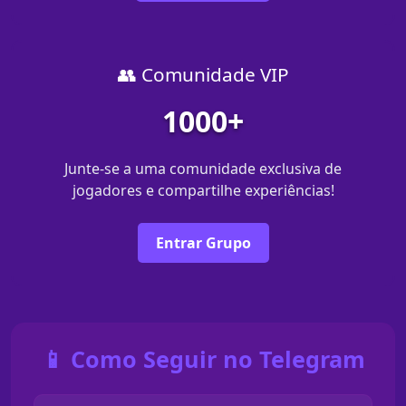
👥 Comunidade VIP
1000+
Junte-se a uma comunidade exclusiva de
jogadores e compartilhe experiências!
Entrar Grupo
📱 Como Seguir no Telegram