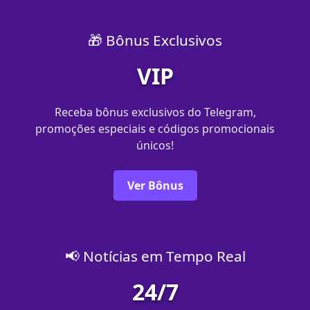
🎁 Bônus Exclusivos
VIP
Receba bônus exclusivos do Telegram,
promoções especiais e códigos promocionais
únicos!
Ver Bônus
📢 Notícias em Tempo Real
24/7