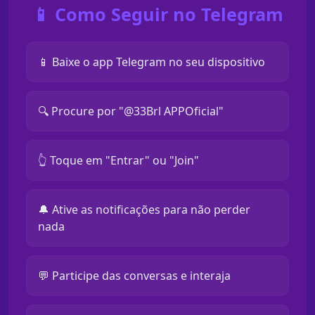
📱 Como Seguir no Telegram
📱 Baixe o app Telegram no seu dispositivo
🔍 Procure por "@33Brl APPOficial"
👆 Toque em "Entrar" ou "Join"
🔔 Ative as notificações para não perder
nada
💬 Participe das conversas e interaja