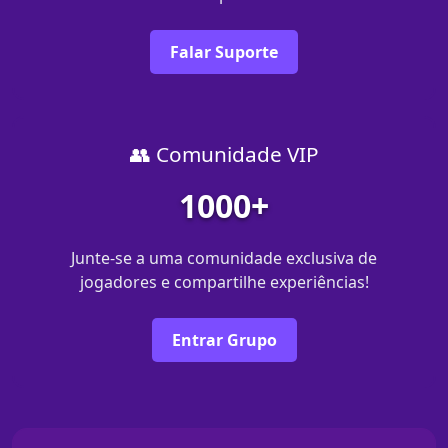
Falar Suporte
👥 Comunidade VIP
1000+
Junte-se a uma comunidade exclusiva de
jogadores e compartilhe experiências!
Entrar Grupo