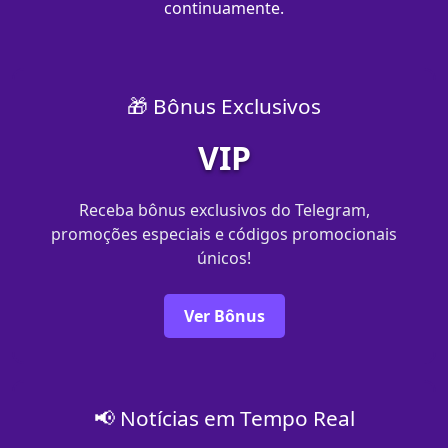
continuamente.
🎁 Bônus Exclusivos
VIP
Receba bônus exclusivos do Telegram,
promoções especiais e códigos promocionais
únicos!
Ver Bônus
📢 Notícias em Tempo Real