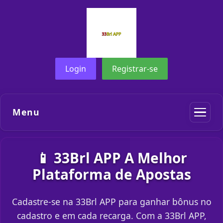
Login
Registrar-se
Menu
📱 33Brl APP A Melhor
Plataforma de Apostas
Cadastre-se na 33Brl APP para ganhar bônus no
cadastro e em cada recarga. Com a 33Brl APP,