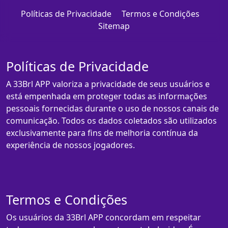
Políticas de Privacidade
Termos e Condições
Sitemap
Políticas de Privacidade
A 33Brl APP valoriza a privacidade de seus usuários e
está empenhada em proteger todas as informações
pessoais fornecidas durante o uso de nossos canais de
comunicação. Todos os dados coletados são utilizados
exclusivamente para fins de melhoria contínua da
experiência de nossos jogadores.
Termos e Condições
Os usuários da 33Brl APP concordam em respeitar