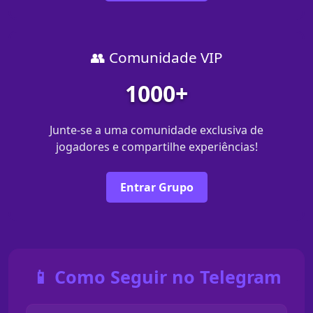
👥 Comunidade VIP
1000+
Junte-se a uma comunidade exclusiva de
jogadores e compartilhe experiências!
Entrar Grupo
📱 Como Seguir no Telegram