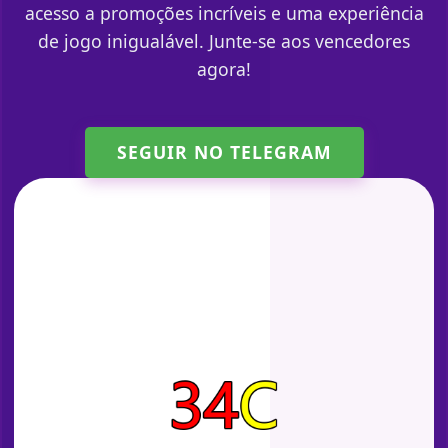
acesso a promoções incríveis e uma experiência
de jogo inigualável. Junte-se aos vencedores
agora!
SEGUIR NO TELEGRAM