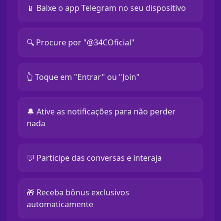
📱 Baixe o app Telegram no seu dispositivo
🔍 Procure por "@34COficial"
👆 Toque em "Entrar" ou "Join"
🔔 Ative as notificações para não perder
nada
💬 Participe das conversas e interaja
🎁 Receba bônus exclusivos
automaticamente