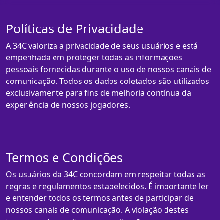
Políticas de Privacidade
A 34C valoriza a privacidade de seus usuários e está
empenhada em proteger todas as informações
pessoais fornecidas durante o uso de nossos canais de
comunicação. Todos os dados coletados são utilizados
exclusivamente para fins de melhoria contínua da
experiência de nossos jogadores.
Termos e Condições
Os usuários da 34C concordam em respeitar todas as
regras e regulamentos estabelecidos. É importante ler
e entender todos os termos antes de participar de
nossos canais de comunicação. A violação destes