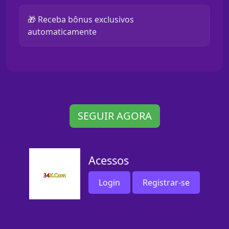
🎁 Receba bônus exclusivos
automaticamente
SEGUIR AGORA
Acessos
Login
Registrar-se