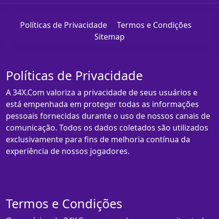
Políticas de Privacidade
Termos e Condições
Sitemap
Políticas de Privacidade
A 34X.Com valoriza a privacidade de seus usuários e
está empenhada em proteger todas as informações
pessoais fornecidas durante o uso de nossos canais de
comunicação. Todos os dados coletados são utilizados
exclusivamente para fins de melhoria contínua da
experiência de nossos jogadores.
Termos e Condições