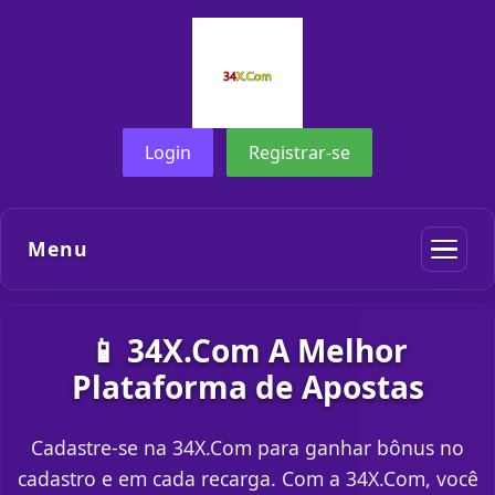
Login
Registrar-se
Menu
📱 34X.Com A Melhor
Plataforma de Apostas
Cadastre-se na 34X.Com para ganhar bônus no
cadastro e em cada recarga. Com a 34X.Com, você