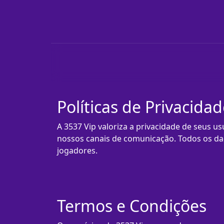
Políticas de Privacida
A 3537 Vip valoriza a privacidade de seus 
nossos canais de comunicação. Todos os dad
jogadores.
Termos e Condições