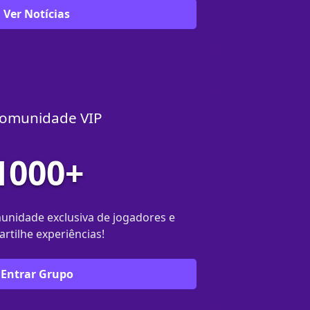
Ver Notícias
Comunidade VIP
1000+
unidade exclusiva de jogadores e
rtilhe experiências!
Entrar Grupo