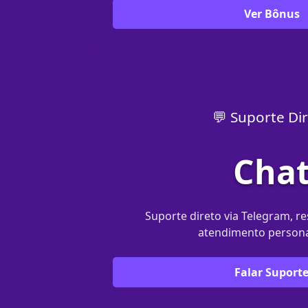
Ver Bônus
💬 Suporte Di
Cha
Suporte direto via Telegram, r
atendimento persona
Falar Suport