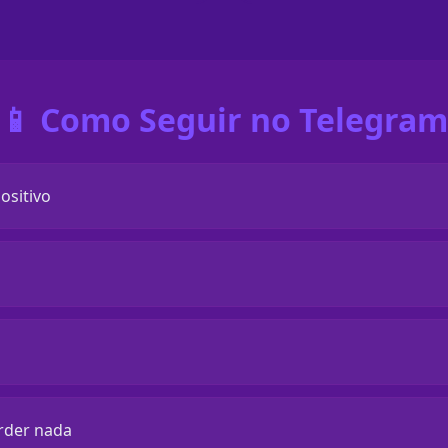
📱 Como Seguir no Telegram
ositivo
erder nada