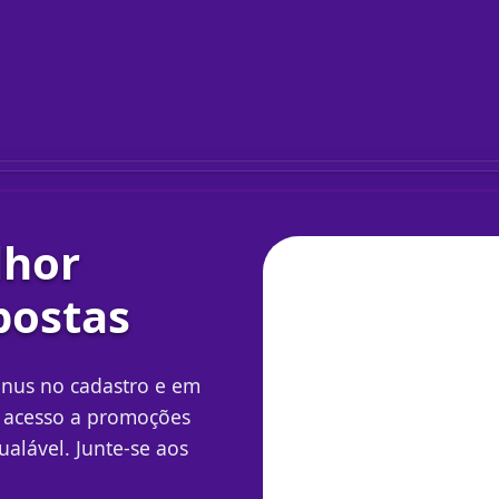
lhor
postas
ônus no cadastro e em
m acesso a promoções
ualável. Junte-se aos