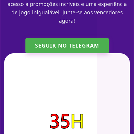
acesso a promoções incríveis e uma experiência
de jogo inigualável. Junte-se aos vencedores
agora!
SEGUIR NO TELEGRAM