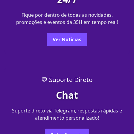
Fique por dentro de todas as novidades,
promoções e eventos da 35H em tempo real!
Ver Notícias
💬 Suporte Direto
Chat
Suporte direto via Telegram, respostas rápidas e
atendimento personalizado!