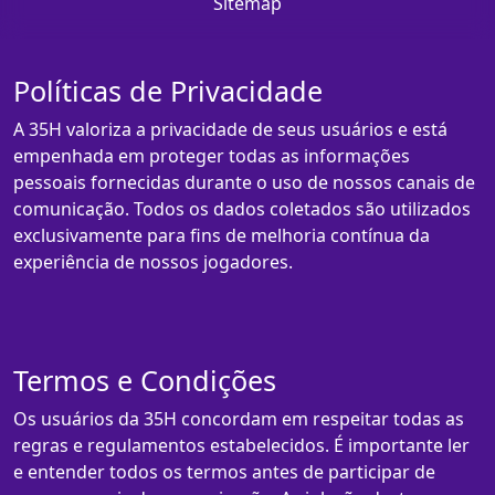
Sitemap
Políticas de Privacidade
A 35H valoriza a privacidade de seus usuários e está
empenhada em proteger todas as informações
pessoais fornecidas durante o uso de nossos canais de
comunicação. Todos os dados coletados são utilizados
exclusivamente para fins de melhoria contínua da
experiência de nossos jogadores.
Termos e Condições
Os usuários da 35H concordam em respeitar todas as
regras e regulamentos estabelecidos. É importante ler
e entender todos os termos antes de participar de