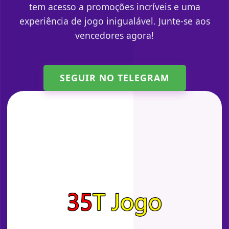
tem acesso a promoções incríveis e uma
experiência de jogo inigualável. Junte-se aos
vencedores agora!
SEGUIR NO TELEGRAM