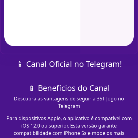
📱 Canal Oficial no Telegram!
📱 Benefícios do Canal
Descubra as vantagens de seguir a 35T Jogo no
Telegram
Para dispositivos Apple, o aplicativo é compatível com
iOS 12.0 ou superior. Esta versão garante
compatibilidade com iPhone 5s e modelos mais