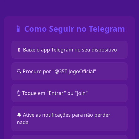
📱 Como Seguir no Telegram
📱 Baixe o app Telegram no seu dispositivo
🔍 Procure por "@35T JogoOficial"
👆 Toque em "Entrar" ou "Join"
🔔 Ative as notificações para não perder
nada