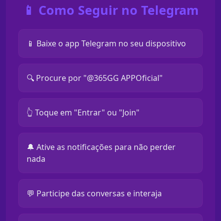
📱 Como Seguir no Telegram
📱 Baixe o app Telegram no seu dispositivo
🔍 Procure por "@365GG APPOficial"
👆 Toque em "Entrar" ou "Join"
🔔 Ative as notificações para não perder
nada
💬 Participe das conversas e interaja