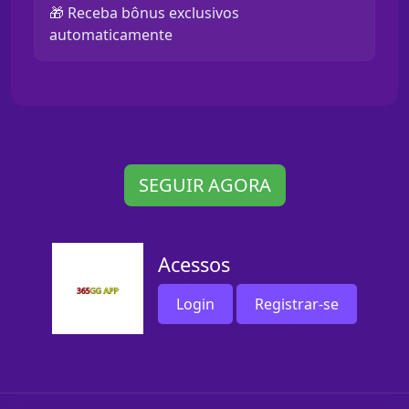
🎁 Receba bônus exclusivos
automaticamente
SEGUIR AGORA
Acessos
Login
Registrar-se