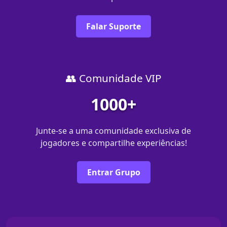
Falar Suporte
👥 Comunidade VIP
1000+
Junte-se a uma comunidade exclusiva de
jogadores e compartilhe experiências!
Entrar Grupo