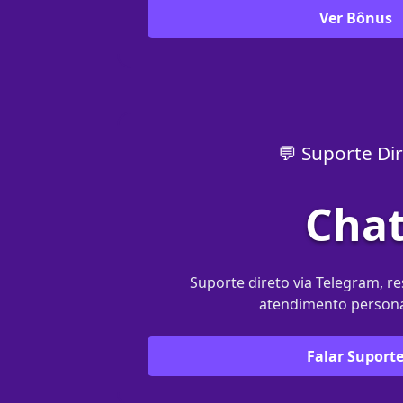
Ver Bônus
💬 Suporte Di
Cha
Suporte direto via Telegram, r
atendimento persona
Falar Suport