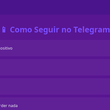
📱 Como Seguir no Telegram
ositivo
"
erder nada