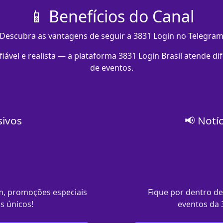
📱 Benefícios do Canal
Descubra as vantagens de seguir a 3831 Login no Telegra
iável e realista — a plataforma 3831 Login Brasil atende d
de eventos.
sivos
📢 Notí
m, promoções especiais
Fique por dentro d
s únicos!
eventos da 