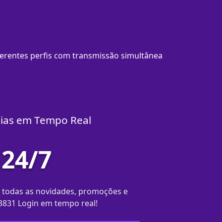
m
iferentes perfis com transmissão simultânea
cias em Tempo Real
24/7
e todas as novidades, promoções e
3831 Login em tempo real!