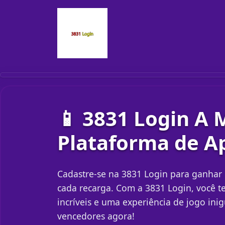
📱 3831 Login A 
Plataforma de A
Cadastre-se na 3831 Login para ganhar
cada recarga. Com a 3831 Login, você 
incríveis e uma experiência de jogo inig
vencedores agora!