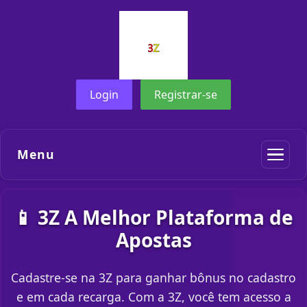
Login
Registrar-se
Menu
📱 3Z A Melhor Plataforma de
Apostas
Cadastre-se na 3Z para ganhar bônus no cadastro
e em cada recarga. Com a 3Z, você tem acesso a