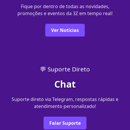
Fique por dentro de todas as novidades,
promoções e eventos da 3Z em tempo real!
Ver Notícias
💬 Suporte Direto
Chat
Suporte direto via Telegram, respostas rápidas e
atendimento personalizado!
Falar Suporte