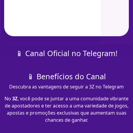
📱 Canal Oficial no Telegram!
📱 Benefícios do Canal
Descubra as vantagens de seguir a 3Z no Telegram
No
3Z
, você pode se juntar a uma comunidade vibrante
de apostadores e ter acesso a uma variedade de jogos,
apostas e promoções exclusivas que aumentam suas
chances de ganhar.