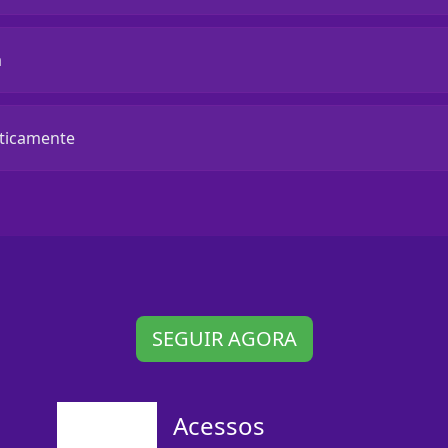
a
aticamente
SEGUIR AGORA
Acessos