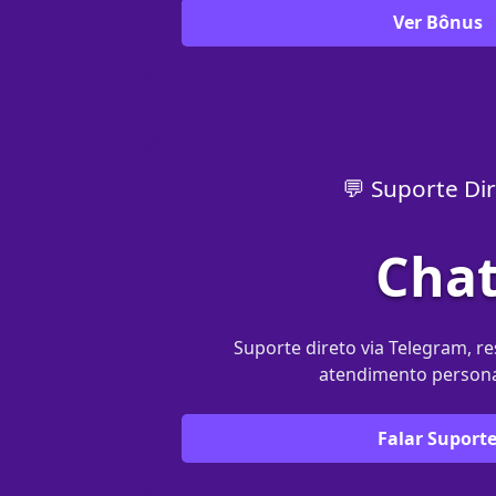
Ver Bônus
💬 Suporte Di
Cha
Suporte direto via Telegram, r
atendimento persona
Falar Suport