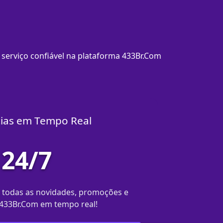
serviço confiável na plataforma 433Br.Com
cias em Tempo Real
24/7
e todas as novidades, promoções e
 433Br.Com em tempo real!