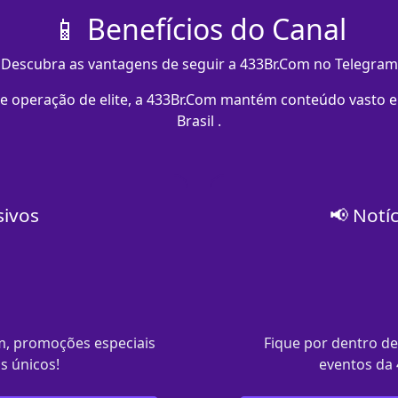
📱 Benefícios do Canal
Descubra as vantagens de seguir a 433Br.Com no Telegram
 operação de elite, a 433Br.Com mantém conteúdo vasto e 
Brasil .
sivos
📢 Notí
m, promoções especiais
Fique por dentro d
s únicos!
eventos da