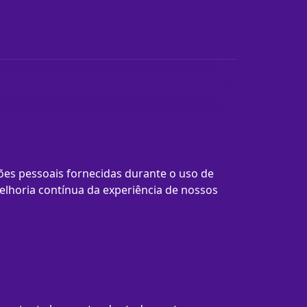
ões pessoais fornecidas durante o uso de
elhoria contínua da experiência de nossos