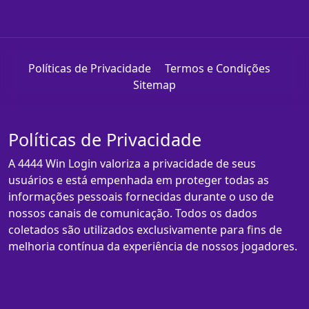
Políticas de Privacidade
Termos e Condições
Sitemap
Políticas de Privacidade
A 4444 Win Login valoriza a privacidade de seus
usuários e está empenhada em proteger todas as
informações pessoais fornecidas durante o uso de
nossos canais de comunicação. Todos os dados
coletados são utilizados exclusivamente para fins de
melhoria contínua da experiência de nossos jogadores.