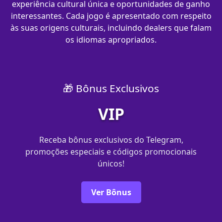
experiência cultural única e oportunidades de ganho
interessantes. Cada jogo é apresentado com respeito
às suas origens culturais, incluindo dealers que falam
os idiomas apropriados.
🎁 Bônus Exclusivos
VIP
Receba bônus exclusivos do Telegram,
promoções especiais e códigos promocionais
únicos!
Ver Bônus