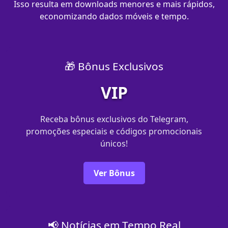
Isso resulta em downloads menores e mais rápidos,
economizando dados móveis e tempo.
🎁 Bônus Exclusivos
VIP
Receba bônus exclusivos do Telegram,
promoções especiais e códigos promocionais
únicos!
Ver Bônus
📢 Notícias em Tempo Real