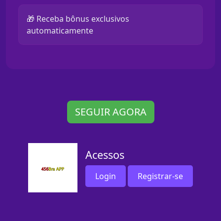
🎁 Receba bônus exclusivos
automaticamente
SEGUIR AGORA
Acessos
Login
Registrar-se