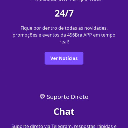
24/7
Fique por dentro de todas as novidades,
promoções e eventos da 456Bra APP em tempo
real!
Ver Notícias
💬 Suporte Direto
Chat
Suporte direto via Telegram, respostas rápidas e