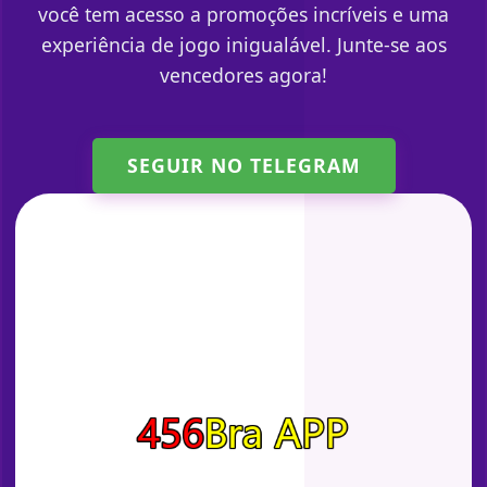
você tem acesso a promoções incríveis e uma
experiência de jogo inigualável. Junte-se aos
vencedores agora!
SEGUIR NO TELEGRAM