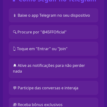
📱 Baixe o app Telegram no seu dispositivo
🔍 Procure por "@45FFOficial"
👆 Toque em "Entrar" ou "Join"
🔔 Ative as notificações para não perder
nada
💬 Participe das conversas e interaja
🎁 Receba bônus exclusivos