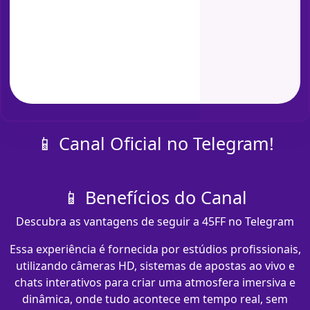
📱 Canal Oficial no Telegram!
📱 Benefícios do Canal
Descubra as vantagens de seguir a 45FF no Telegram
Essa experiência é fornecida por estúdios profissionais,
utilizando câmeras HD, sistemas de apostas ao vivo e
chats interativos para criar uma atmosfera imersiva e
dinâmica, onde tudo acontece em tempo real, sem