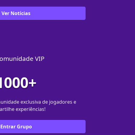
Ver Notícias
Comunidade VIP
1000+
unidade exclusiva de jogadores e
rtilhe experiências!
Entrar Grupo