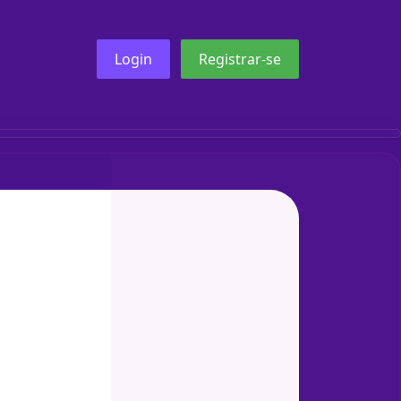
Login
Registrar-se