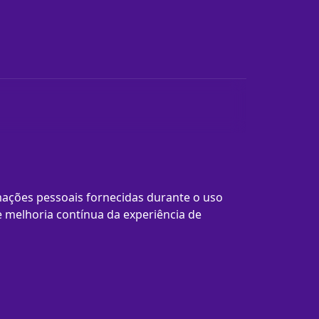
mações pessoais fornecidas durante o uso
e melhoria contínua da experiência de