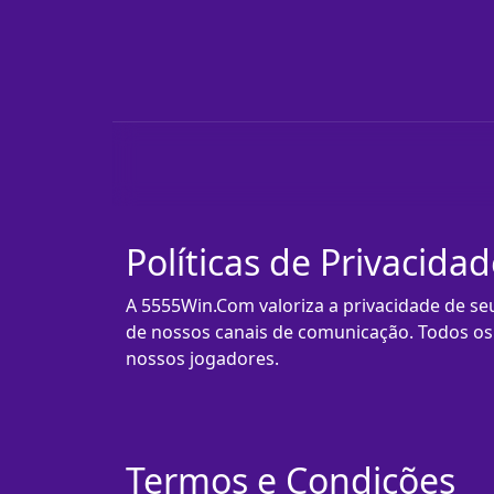
Políticas de Privacida
A 5555Win.Com valoriza a privacidade de s
de nossos canais de comunicação. Todos os 
nossos jogadores.
Termos e Condições