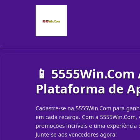
📱 5555Win.Com 
Plataforma de A
Cadastre-se na 5555Win.Com para ganh
em cada recarga. Com a 5555Win.Com, 
promoções incríveis e uma experiência d
Junte-se aos vencedores agora!