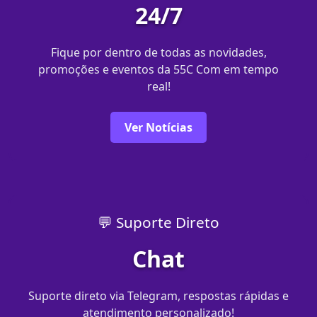
24/7
Fique por dentro de todas as novidades,
promoções e eventos da 55C Com em tempo
real!
Ver Notícias
💬 Suporte Direto
Chat
Suporte direto via Telegram, respostas rápidas e
atendimento personalizado!