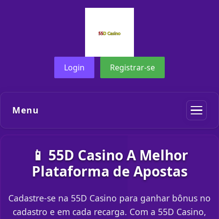
Login
Registrar-se
Menu
📱 55D Casino A Melhor
Plataforma de Apostas
Cadastre-se na 55D Casino para ganhar bônus no
cadastro e em cada recarga. Com a 55D Casino,