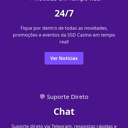
24/7
Fique por dentro de todas as novidades,
promoções e eventos da 55D Casino em tempo
real!
Ver Notícias
💬 Suporte Direto
Chat
Suporte direto via Telegram, respostas rápidas e