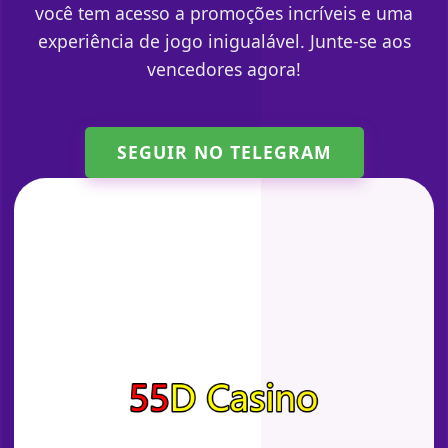
você tem acesso a promoções incríveis e uma
experiência de jogo inigualável. Junte-se aos
vencedores agora!
SEGUIR NO TELEGRAM