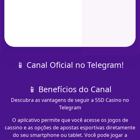
📱 Canal Oficial no Telegram!
📱 Benefícios do Canal
Descubra as vantagens de seguir a 55D Casino no
Telegram
O aplicativo permite que você acesse os jogos de
cassino e as opções de apostas esportivas diretamente
do seu smartphone ou tablet. Você pode jogar a