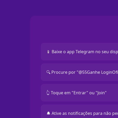
📱 Baixe o app Telegram no seu disp
🔍 Procure por "@55Ganhe LoginOfi
👆 Toque em "Entrar" ou "Join"
🔔 Ative as notificações para não p