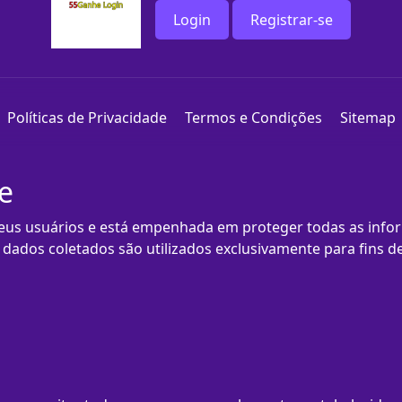
Login
Registrar-se
Políticas de Privacidade
Termos e Condições
Sitemap
de
 seus usuários e está empenhada em proteger todas as info
dados coletados são utilizados exclusivamente para fins d