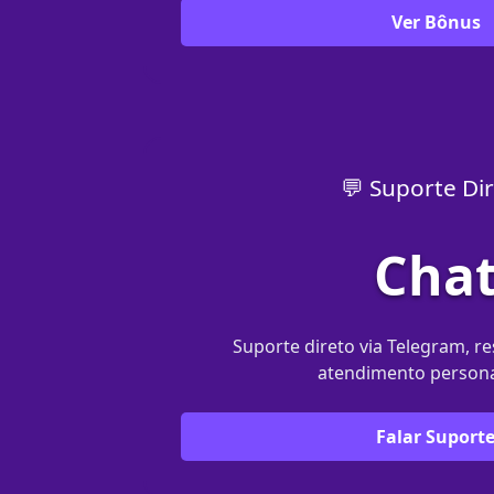
Ver Bônus
💬 Suporte Di
Cha
Suporte direto via Telegram, r
atendimento persona
Falar Suport