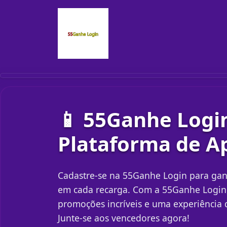
📱 55Ganhe Logi
Plataforma de A
Cadastre-se na 55Ganhe Login para gan
em cada recarga. Com a 55Ganhe Login,
promoções incríveis e uma experiência d
Junte-se aos vencedores agora!