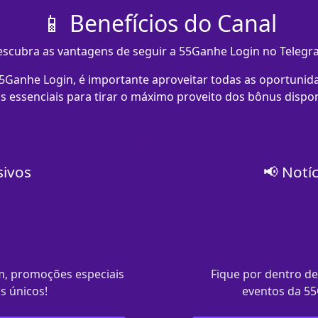
📱 Benefícios do Canal
scubra as vantagens de seguir a 55Ganhe Login no Teleg
5Ganhe Login, é importante aproveitar todas as oportunida
as essenciais para tirar o máximo proveito dos bônus dispo
sivos
📢 Notí
m, promoções especiais
Fique por dentro d
s únicos!
eventos da 55