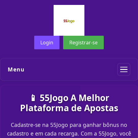
Login
Registrar-se
Menu
📱 55Jogo A Melhor
Plataforma de Apostas
Cadastre-se na 55Jogo para ganhar bônus no
cadastro e em cada recarga. Com a 55Jogo, você