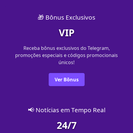
🎁 Bônus Exclusivos
VIP
Receba bônus exclusivos do Telegram,
promoções especiais e códigos promocionais
únicos!
Ver Bônus
📢 Notícias em Tempo Real
24/7