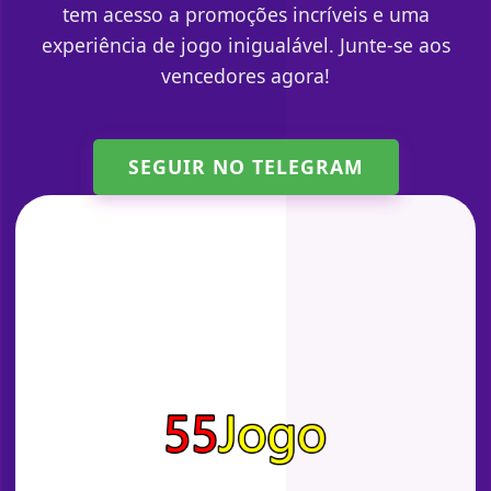
tem acesso a promoções incríveis e uma
experiência de jogo inigualável. Junte-se aos
vencedores agora!
SEGUIR NO TELEGRAM