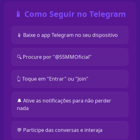
📱 Como Seguir no Telegram
📱 Baixe o app Telegram no seu dispositivo
🔍 Procure por "@55MMOficial"
👆 Toque em "Entrar" ou "Join"
🔔 Ative as notificações para não perder
nada
💬 Participe das conversas e interaja