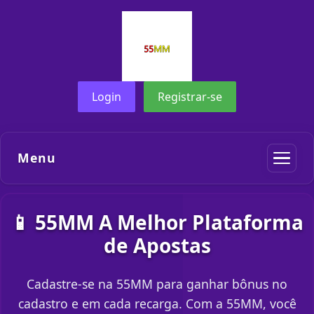
Login
Registrar-se
Menu
📱 55MM A Melhor Plataforma
de Apostas
Cadastre-se na 55MM para ganhar bônus no
cadastro e em cada recarga. Com a 55MM, você