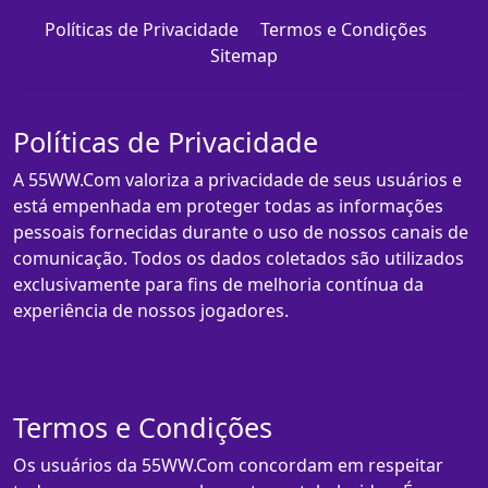
Políticas de Privacidade
Termos e Condições
Sitemap
Políticas de Privacidade
A 55WW.Com valoriza a privacidade de seus usuários e
está empenhada em proteger todas as informações
pessoais fornecidas durante o uso de nossos canais de
comunicação. Todos os dados coletados são utilizados
exclusivamente para fins de melhoria contínua da
experiência de nossos jogadores.
Termos e Condições
Os usuários da 55WW.Com concordam em respeitar