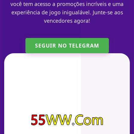
você tem acesso a promoções incríveis e uma
experiência de jogo inigualável. Junte-se aos
vencedores agora!
SEGUIR NO TELEGRAM