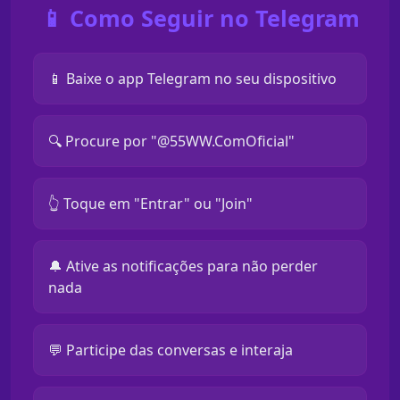
📱 Como Seguir no Telegram
📱 Baixe o app Telegram no seu dispositivo
🔍 Procure por "@55WW.ComOficial"
👆 Toque em "Entrar" ou "Join"
🔔 Ative as notificações para não perder
nada
💬 Participe das conversas e interaja