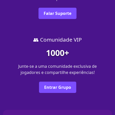
Falar Suporte
👥 Comunidade VIP
1000+
Junte-se a uma comunidade exclusiva de
jogadores e compartilhe experiências!
Entrar Grupo