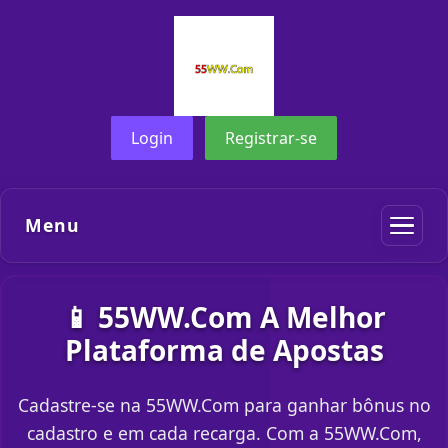
Login
Registrar-se
Menu
📱 55WW.Com A Melhor
Plataforma de Apostas
Cadastre-se na 55WW.Com para ganhar bônus no
cadastro e em cada recarga. Com a 55WW.Com,