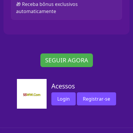
🎁 Receba bônus exclusivos
automaticamente
SEGUIR AGORA
Acessos
Login
Registrar-se