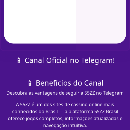
📱 Canal Oficial no Telegram!
📱 Benefícios do Canal
Descubra as vantagens de seguir a 55ZZ no Telegram
A 55ZZ é um dos sites de cassino online mais
conhecidos do Brasil — a plataforma 55ZZ Brasil
oferece jogos completos, informações atualizadas e
navegação intuitiva.