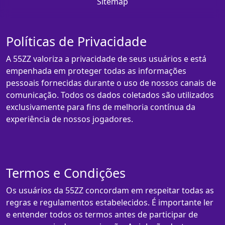
Sitemap
Políticas de Privacidade
A 55ZZ valoriza a privacidade de seus usuários e está
empenhada em proteger todas as informações
pessoais fornecidas durante o uso de nossos canais de
comunicação. Todos os dados coletados são utilizados
exclusivamente para fins de melhoria contínua da
experiência de nossos jogadores.
Termos e Condições
Os usuários da 55ZZ concordam em respeitar todas as
regras e regulamentos estabelecidos. É importante ler
e entender todos os termos antes de participar de