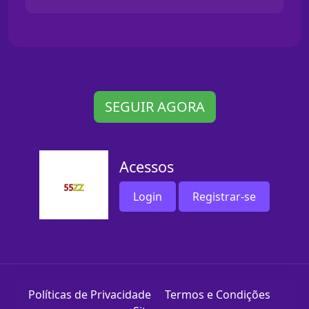
SEGUIR AGORA
Acessos
Login
Registrar-se
Políticas de Privacidade
Termos e Condições