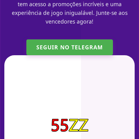
tem acesso a promoções incríveis e uma
experiência de jogo inigualável. Junte-se aos
vencedores agora!
SEGUIR NO TELEGRAM