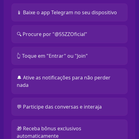
📱 Baixe o app Telegram no seu dispositivo
🔍 Procure por "@55ZZOficial"
👆 Toque em "Entrar" ou "Join"
🔔 Ative as notificações para não perder
nada
💬 Participe das conversas e interaja
🎁 Receba bônus exclusivos
automaticamente