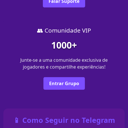
Falar Suporte
👥 Comunidade VIP
1000+
Junte-se a uma comunidade exclusiva de
jogadores e compartilhe experiências!
Entrar Grupo
📱 Como Seguir no Telegram