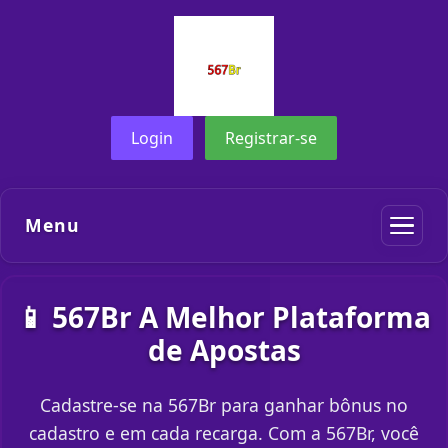
Login
Registrar-se
Menu
📱 567Br A Melhor Plataforma
de Apostas
Cadastre-se na 567Br para ganhar bônus no
cadastro e em cada recarga. Com a 567Br, você