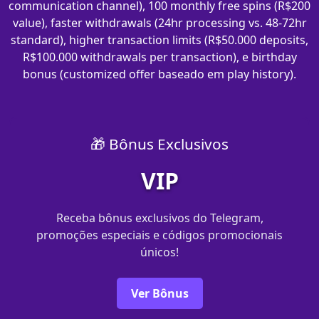
communication channel), 100 monthly free spins (R$200
value), faster withdrawals (24hr processing vs. 48-72hr
standard), higher transaction limits (R$50.000 deposits,
R$100.000 withdrawals per transaction), e birthday
bonus (customized offer baseado em play history).
🎁 Bônus Exclusivos
VIP
Receba bônus exclusivos do Telegram,
promoções especiais e códigos promocionais
únicos!
Ver Bônus