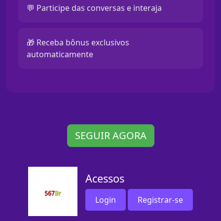
💬 Participe das conversas e interaja
🎁 Receba bônus exclusivos
automaticamente
SEGUIR AGORA
Acessos
Login
Registrar-se