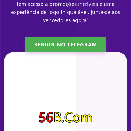
tem acesso a promoções incríveis e uma
experiência de jogo inigualável. Junte-se aos
vencedores agora!
SEGUIR NO TELEGRAM