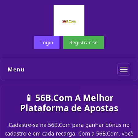
Login
Registrar-se
Menu
📱 56B.Com A Melhor
Plataforma de Apostas
Cadastre-se na 56B.Com para ganhar bônus no
cadastro e em cada recarga. Com a 56B.Com, você