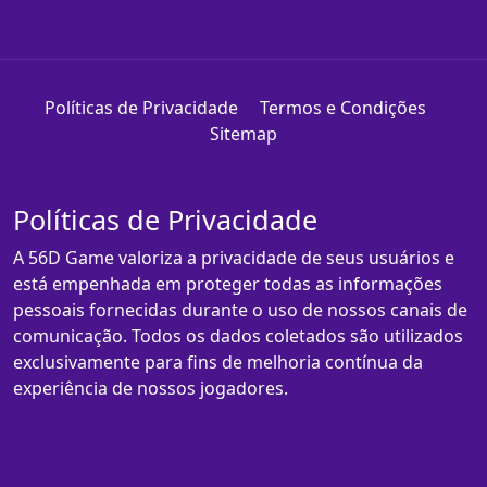
Políticas de Privacidade
Termos e Condições
Sitemap
Políticas de Privacidade
A 56D Game valoriza a privacidade de seus usuários e
está empenhada em proteger todas as informações
pessoais fornecidas durante o uso de nossos canais de
comunicação. Todos os dados coletados são utilizados
exclusivamente para fins de melhoria contínua da
experiência de nossos jogadores.