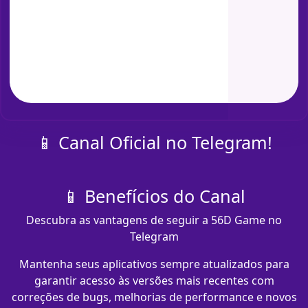
📱 Canal Oficial no Telegram!
📱 Benefícios do Canal
Descubra as vantagens de seguir a 56D Game no
Telegram
Mantenha seus aplicativos sempre atualizados para
garantir acesso às versões mais recentes com
correções de bugs, melhorias de performance e novos