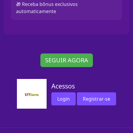
🎁 Receba bônus exclusivos
automaticamente
SEGUIR AGORA
Acessos
Login
Registrar-se