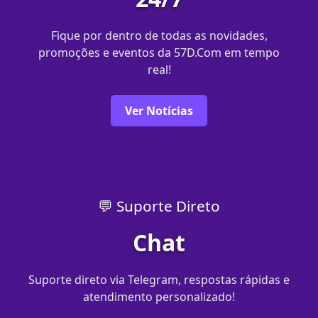
Fique por dentro de todas as novidades,
promoções e eventos da 57D.Com em tempo
real!
Ver Notícias
💬 Suporte Direto
Chat
Suporte direto via Telegram, respostas rápidas e
atendimento personalizado!