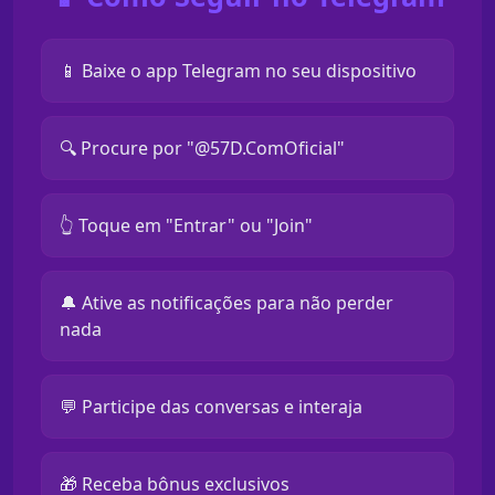
📱 Baixe o app Telegram no seu dispositivo
🔍 Procure por "@57D.ComOficial"
👆 Toque em "Entrar" ou "Join"
🔔 Ative as notificações para não perder
nada
💬 Participe das conversas e interaja
🎁 Receba bônus exclusivos