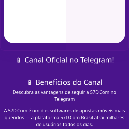
📱 Canal Oficial no Telegram!
📱 Benefícios do Canal
Descubra as vantagens de seguir a 57D.Com no
Telegram
A 57D.Com é um dos softwares de apostas móveis mais
queridos — a plataforma 57D.Com Brasil atrai milhares
de usuários todos os dias.