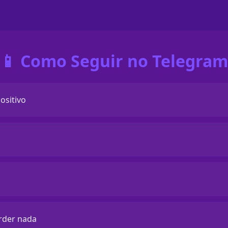
📱 Como Seguir no Telegram
ositivo
erder nada