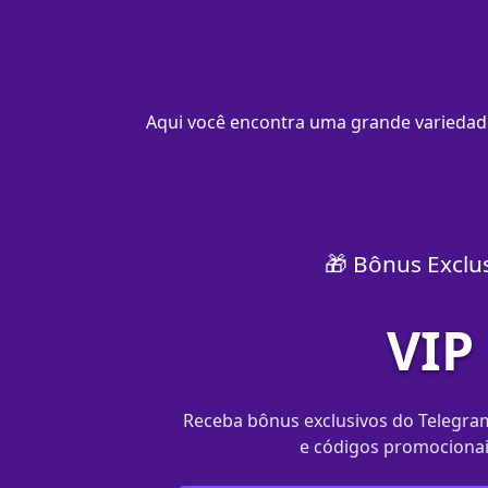
Aqui você encontra uma grande variedade 
🎁 Bônus Exclu
VIP
Receba bônus exclusivos do Telegra
e códigos promocionai