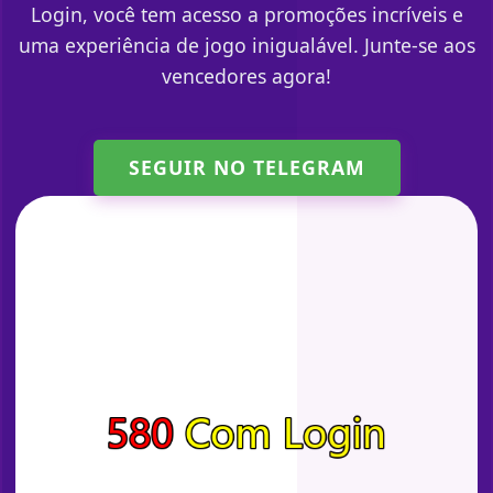
Login, você tem acesso a promoções incríveis e
uma experiência de jogo inigualável. Junte-se aos
vencedores agora!
SEGUIR NO TELEGRAM