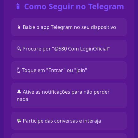
📱 Como Seguir no Telegram
📱 Baixe o app Telegram no seu dispositivo
🔍 Procure por "@580 Com LoginOficial"
👆 Toque em "Entrar" ou "Join"
🔔 Ative as notificações para não perder
nada
💬 Participe das conversas e interaja