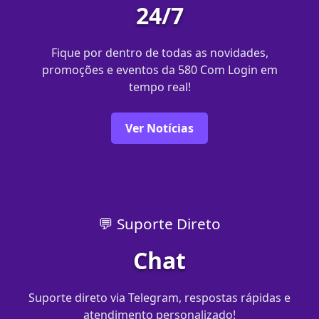
24/7
Fique por dentro de todas as novidades,
promoções e eventos da 580 Com Login em
tempo real!
Ver Notícias
💬 Suporte Direto
Chat
Suporte direto via Telegram, respostas rápidas e
atendimento personalizado!