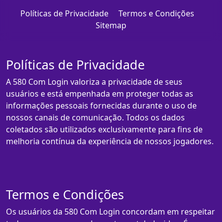
Políticas de Privacidade
Termos e Condições
Sitemap
Políticas de Privacidade
A 580 Com Login valoriza a privacidade de seus
usuários e está empenhada em proteger todas as
informações pessoais fornecidas durante o uso de
nossos canais de comunicação. Todos os dados
coletados são utilizados exclusivamente para fins de
melhoria contínua da experiência de nossos jogadores.
Termos e Condições
Os usuários da 580 Com Login concordam em respeitar