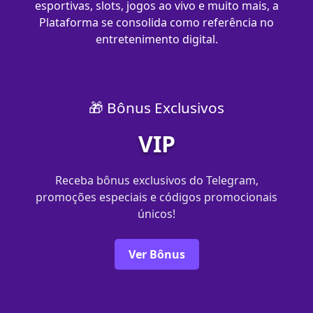
esportivas, slots, jogos ao vivo e muito mais, a
Plataforma se consolida como referência no
entretenimento digital.
🎁 Bônus Exclusivos
VIP
Receba bônus exclusivos do Telegram,
promoções especiais e códigos promocionais
únicos!
Ver Bônus