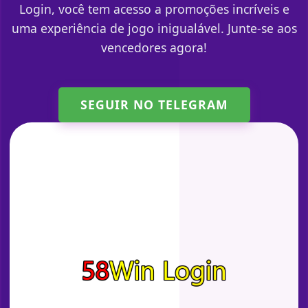
Login, você tem acesso a promoções incríveis e
uma experiência de jogo inigualável. Junte-se aos
vencedores agora!
SEGUIR NO TELEGRAM