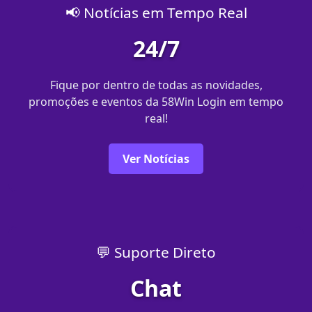
📢 Notícias em Tempo Real
24/7
Fique por dentro de todas as novidades,
promoções e eventos da 58Win Login em tempo
real!
Ver Notícias
💬 Suporte Direto
Chat