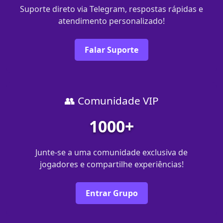
Suporte direto via Telegram, respostas rápidas e
atendimento personalizado!
Falar Suporte
👥 Comunidade VIP
1000+
Junte-se a uma comunidade exclusiva de
jogadores e compartilhe experiências!
Entrar Grupo