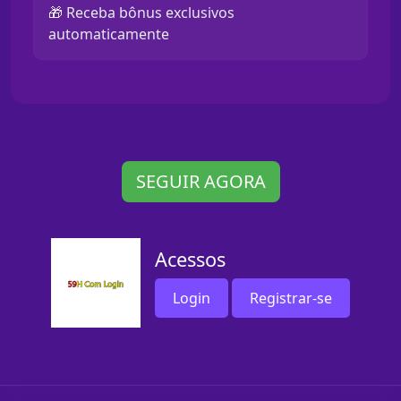
🎁 Receba bônus exclusivos
automaticamente
SEGUIR AGORA
Acessos
Login
Registrar-se