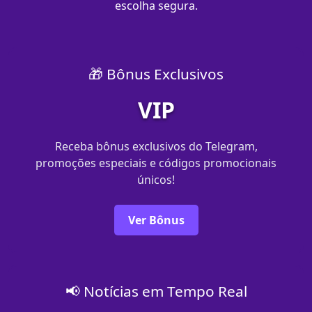
escolha segura.
🎁 Bônus Exclusivos
VIP
Receba bônus exclusivos do Telegram,
promoções especiais e códigos promocionais
únicos!
Ver Bônus
📢 Notícias em Tempo Real