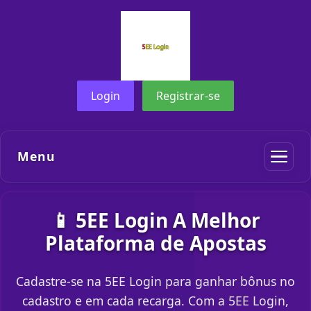
Login
Registrar-se
Menu
📱 5EE Login A Melhor
Plataforma de Apostas
Cadastre-se na 5EE Login para ganhar bônus no
cadastro e em cada recarga. Com a 5EE Login,