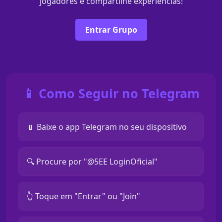
jogadores e compartilhe experiências!
Entrar Grupo
📱 Como Seguir no Telegram
📱 Baixe o app Telegram no seu dispositivo
🔍 Procure por "@5EE LoginOficial"
👆 Toque em "Entrar" ou "Join"