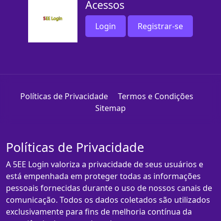
Acessos
Login
Registrar-se
Políticas de Privacidade
Termos e Condições
Sitemap
Políticas de Privacidade
A 5EE Login valoriza a privacidade de seus usuários e
está empenhada em proteger todas as informações
pessoais fornecidas durante o uso de nossos canais de
comunicação. Todos os dados coletados são utilizados
exclusivamente para fins de melhoria contínua da