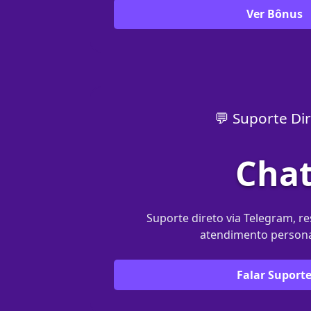
Ver Bônus
💬 Suporte Di
Cha
Suporte direto via Telegram, r
atendimento persona
Falar Suport