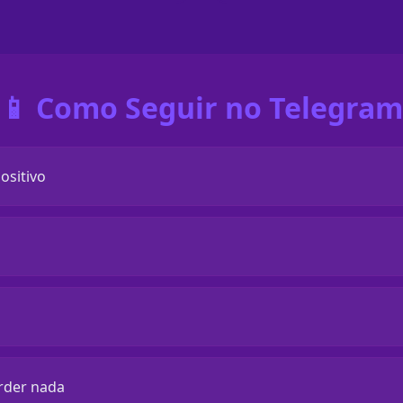
📱 Como Seguir no Telegram
ositivo
erder nada