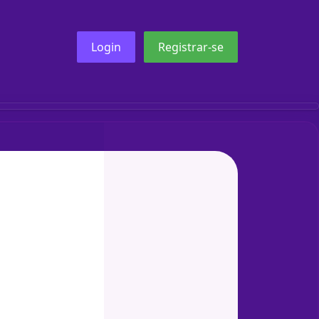
Login
Registrar-se