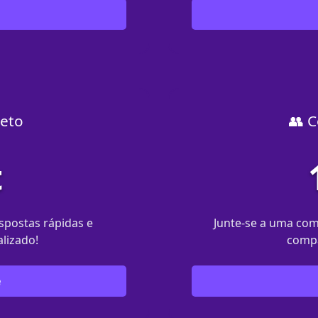
reto
👥 
t
espostas rápidas e
Junte-se a uma com
lizado!
compa
e