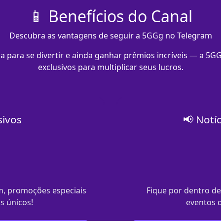
📱 Benefícios do Canal
Descubra as vantagens de seguir a 5GGg no Telegram
sa para se divertir e ainda ganhar prêmios incríveis — a
exclusivos para multiplicar seus lucros.
sivos
📢 Notí
m, promoções especiais
Fique por dentro d
s únicos!
eventos 