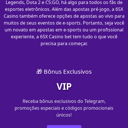
Legends, Dota 2 e CS:GO, há algo para todos os fãs de
esportes eletrônicos. Além das apostas pré-jogo, a 65X
Casino também oferece opções de apostas ao vivo para
muitos de seus eventos de e-sports. Portanto, seja você
um novato em apostas em e-sports ou um profissional
experiente, a 65X Casino bet tem tudo o que você
precisa para começar.
🎁 Bônus Exclusivos
VIP
Receba bônus exclusivos do Telegram,
promoções especiais e códigos promocionais
únicos!