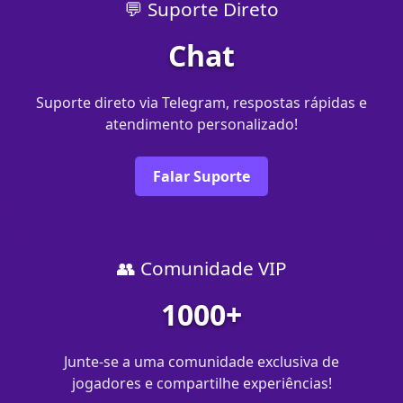
💬 Suporte Direto
Chat
Suporte direto via Telegram, respostas rápidas e
atendimento personalizado!
Falar Suporte
👥 Comunidade VIP
1000+
Junte-se a uma comunidade exclusiva de
jogadores e compartilhe experiências!