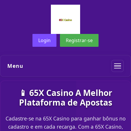
Login
Registrar-se
Menu
📱 65X Casino A Melhor
Plataforma de Apostas
Cadastre-se na 65X Casino para ganhar bônus no
cadastro e em cada recarga. Com a 65X Casino,