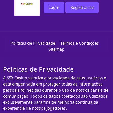
Login
Registrar-se
Políticas de Privacidade
Termos e Condições
Sitemap
Políticas de Privacidade
A 65X Casino valoriza a privacidade de seus usuários e
está empenhada em proteger todas as informações
pessoais fornecidas durante o uso de nossos canais de
comunicação. Todos os dados coletados são utilizados
exclusivamente para fins de melhoria contínua da
experiência de nossos jogadores.