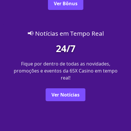
Ver Bônus
📢 Notícias em Tempo Real
24/7
Fique por dentro de todas as novidades,
promoções e eventos da 65X Casino em tempo
real!
Ver Notícias