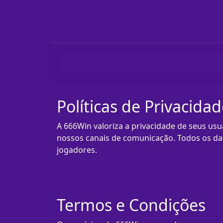
Políticas de Privacida
A 666Win valoriza a privacidade de seus us
nossos canais de comunicação. Todos os dad
jogadores.
Termos e Condições