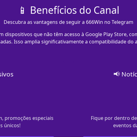
📱 Benefícios do Canal
Descubra as vantagens de seguir a 666Win no Telegram
em dispositivos que não têm acesso à Google Play Store, 
das. Isso amplia significativamente a compatibilidade do a
sivos
📢 Notí
m, promoções especiais
Fique por dentro d
s únicos!
eventos d