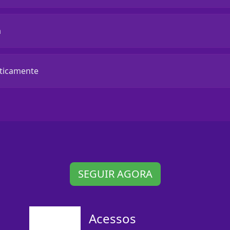
a
aticamente
SEGUIR AGORA
Acessos