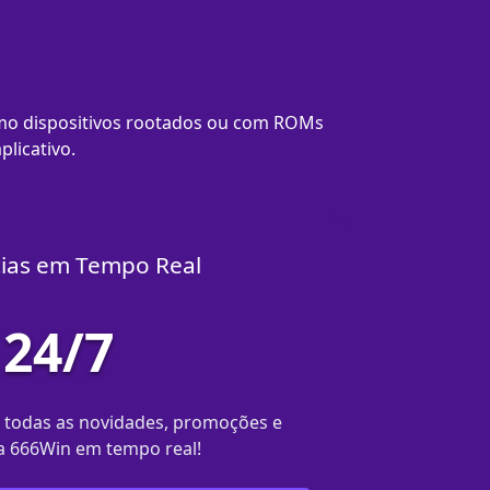
como dispositivos rootados ou com ROMs
plicativo.
cias em Tempo Real
24/7
e todas as novidades, promoções e
a 666Win em tempo real!