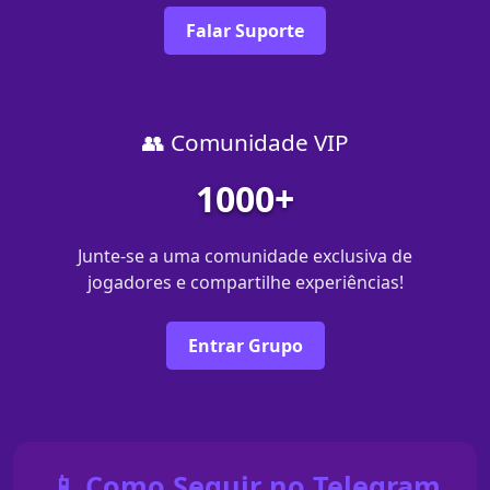
Falar Suporte
👥 Comunidade VIP
1000+
Junte-se a uma comunidade exclusiva de
jogadores e compartilhe experiências!
Entrar Grupo
📱 Como Seguir no Telegram