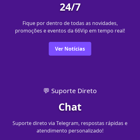
24/7
Fique por dentro de todas as novidades,
promoções e eventos da 66Vip em tempo real!
Ver Notícias
💬 Suporte Direto
Chat
Suporte direto via Telegram, respostas rápidas e
atendimento personalizado!