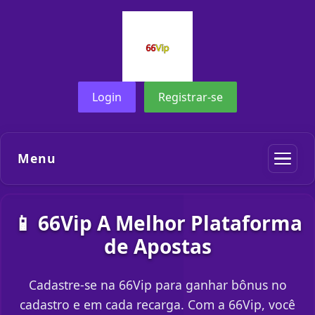
Login
Registrar-se
Menu
📱 66Vip A Melhor Plataforma
de Apostas
Cadastre-se na 66Vip para ganhar bônus no
cadastro e em cada recarga. Com a 66Vip, você